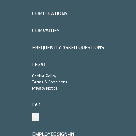
OUR LOCATIONS​​​​‌ ‍ ​‍​‍‌‍ ‌ ​‍‌‍‍‌‌‍‌ ‌‍‍‌‌‍ ‍​‍​‍​ ‍‍​‍​‍‌ ​ ‌‍​‌‌‍ ‍‌‍‍‌‌ ‌​‌ ‍‌​‍ ‍‌‍‍‌‌‍ ​‍​‍​‍ ​​‍​‍‌‍‍​‌ ​‍‌‍‌‌‌‍‌‍​‍​‍​ ‍‍​‍​‍​‍ ‌ ​ ‌ ‌​‌ ‌‌‌‍‌​‌‍‍‌‌‍ ​‍ ‌‍‍‌‌‍ ‍‌ ‌​‌‍‌‌‌‍ ‍‌ ‌​​‍ ‌‍‌‌‌‍‌​‌‍‍‌‌ ‌​​‍ ‌‍ ‌‌‍ ‌‍‌​‌‍‌‌​ ‌‌ ​​‌ ​‍‌‍‌‌‌ ​ ‌‍‌‌‌‍ ‍‌ ‌​‌‍​‌‌ ‌​‌‍‍‌‌‍ ‌‍ ‍​ ‍ ‌‍‍‌‌‍‌​​ ‌‌‍​ ‌‍​‌‌‍‌‌​ ‍‌​ ​‌‌‍​ ​ ‍​​ ‌‌​‍ ‌‌‍​‌​ ‌​‌‍‌‍​ ​ ​‍ ‌​ ‌​​ ‌ ​ ‌​​ ‍‌​‍ ‌​ ‍‌‌‍‌​​ ‌ ​ ‌‌​‍ ‌​ ​‍​ ‌​​ ‌ ‌‍‌‍​ ‍​​ ​‌​ ‍​‌‍​‌​ ‌​‌‍‌‌​ ‌​​ ​‍​ ‍ ‌ ‌​‌ ‍‌‌ ​​‌‍‌‌​ ‌‌ ​​‌‍​‌‌‍‌ ‌‍‌‌​ ‍ ‌ ​​‌‍​‌‌ ‌​‌‍‍​​ ‌‌ ‌​‌‍‍‌‌ ‌​‌‍ ​‌‍‌‌​ ‌‍​‍‌‍​‌‌ ​ ‌‍‌‌‌‌‌‌‌ ​‍‌‍ ​​ ‌​‍‌‌​ ​‍‌​‌‍‌ ​ ‌ ‌​‌ ‌‌‌‍‌​‌‍‍‌‌‍ ​‍‌‍‌‍‍‌‌‍‌​​ ‌‌‍​ ‌‍​‌‌‍‌‌​ ‍‌​ ​‌‌‍​ ​ ‍​​ ‌‌​‍ ‌‌‍​‌​ ‌​‌‍‌‍​ ​ ​‍ ‌​ ‌​​ ‌ ​ ‌​​ ‍‌​‍ ‌​ ‍‌‌‍‌​​ ‌ ​ ‌‌​‍ ‌​ ​‍​ ‌​​ ‌ ‌‍‌‍​ ‍​​ ​‌​ ‍​‌‍​‌​ ‌​‌‍‌‌​ ‌​​ ​‍​‍‌‍‌ ‌​‌ ‍‌‌ ​​‌‍‌‌​ ‌‌ ​​‌‍​‌‌‍‌ ‌‍‌‌​‍‌‍‌ ​​‌‍​‌‌ ‌​‌‍‍​​ ‌‌ ‌​‌‍‍‌‌ ‌​‌‍ ​‌‍‌‌​‍‌‍‌ ​​‌‍‌‌‌ ​‍‌ ​ ‌ ​​‌‍‌‌‌‍​ ‌ ‌​‌‍‍‌‌ ‌‍‌‍‌‌​ ‌‌ ​​‌ ‌‌‌‍​‍‌‍ ​‌‍‍‌‌ ​ ‌‍‍​‌‍‌‌‌‍‌​​‍​‍‌ ‌
OUR VALUES​​​​‌ ‍ ​‍​‍‌‍ ‌ ​‍‌‍‍‌‌‍‌ ‌‍‍‌‌‍ ‍​‍​‍​ ‍‍​‍​‍‌ ​ ‌‍​‌‌‍ ‍‌‍‍‌‌ ‌​‌ ‍‌​‍ ‍‌‍‍‌‌‍ ​‍​‍​‍ ​​‍​‍‌‍‍​‌ ​‍‌‍‌‌‌‍‌‍​‍​‍​ ‍‍​‍​‍​‍ ‌ ​ ‌ ‌​‌ ‌‌‌‍‌​‌‍‍‌‌‍ ​‍ ‌‍‍‌‌‍ ‍‌ ‌​‌‍‌‌‌‍ ‍‌ ‌​​‍ ‌‍‌‌‌‍‌​‌‍‍‌‌ ‌​​‍ ‌‍ ‌‌‍ ‌‍‌​‌‍‌‌​ ‌‌ ​​‌ ​‍‌‍‌‌‌ ​ ‌‍‌‌‌‍ ‍‌ ‌​‌‍​‌‌ ‌​‌‍‍‌‌‍ ‌‍ ‍​ ‍ ‌‍‍‌‌‍‌​​ ‌​ ​‌‌‍​‌‌‍‌‍​ ‍​‌‍‌​​ ‍​‌‍​ ​ ‍​​‍ ‌‌‍‌‍​ ‍​​ ​ ​ ‌ ​‍ ‌​ ‌​​ ‍‌​ ‌‍‌‍‌​​‍ ‌‌‍​‍​ ​‌​ ​‍​ ​​​‍ ‌​ ​ ​ ‌ ​ ‍‌​ ‍‌‌‍‌‍‌‍​ ‌‍‌‍‌‍​‍​ ​‍‌‍​ ​ ​‍​ ‍‌​ ‍ ‌ ‌​‌ ‍‌‌ ​​‌‍‌‌​ ‌‌ ​​‌‍​‌‌‍‌ ‌‍‌‌​ ‍ ‌ ​​‌‍​‌‌ ‌​‌‍‍​​ ‌‌ ‌​‌‍‍‌‌ ‌​‌‍ ​‌‍‌‌​ ‌‍​‍‌‍​‌‌ ​ ‌‍‌‌‌‌‌‌‌ ​‍‌‍ ​​ ‌​‍‌‌​ ​‍‌​‌‍‌ ​ ‌ ‌​‌ ‌‌‌‍‌​‌‍‍‌‌‍ ​‍‌‍‌‍‍‌‌‍‌​​ ‌​ ​‌‌‍​‌‌‍‌‍​ ‍​‌‍‌​​ ‍​‌‍​ ​ ‍​​‍ ‌‌‍‌‍​ ‍​​ ​ ​ ‌ ​‍ ‌​ ‌​​ ‍‌​ ‌‍‌‍‌​​‍ ‌‌‍​‍​ ​‌​ ​‍​ ​​​‍ ‌​ ​ ​ ‌ ​ ‍‌​ ‍‌‌‍‌‍‌‍​ ‌‍‌‍‌‍​‍​ ​‍‌‍​ ​ ​‍​ ‍‌​‍‌‍‌ ‌​‌ ‍‌‌ ​​‌‍‌‌​ ‌‌ ​​‌‍​‌‌‍‌ ‌‍‌‌​‍‌‍‌ ​​‌‍​‌‌ ‌​‌‍‍​​ ‌‌ ‌​‌‍‍‌‌ ‌​‌‍ ​‌‍‌‌​‍‌‍‌ ​​‌‍‌‌‌ ​‍‌ ​ ‌ ​​‌‍‌‌‌‍​ ‌ ‌​‌‍‍‌‌ ‌‍‌‍‌‌​ ‌‌ ​​‌ ‌‌‌‍​‍‌‍ ​‌‍‍‌‌ ​ ‌‍‍​‌‍‌‌‌‍‌​​‍​‍‌ ‌
FREQUENTLY ASKED QUESTIONS​​​​‌ ‍ ​‍​‍‌‍ ‌ ​‍‌‍‍‌‌‍‌ ‌‍‍‌‌‍ ‍​‍​‍​ ‍‍​‍​‍‌ ​ ‌‍​‌‌‍ ‍‌‍‍‌‌ ‌​‌ ‍‌​‍ ‍‌‍‍‌‌‍ ​‍​‍​‍ ​​‍​‍‌‍‍​‌ ​‍‌‍‌‌‌‍‌‍​‍​‍​ ‍‍​‍​‍​‍ ‌ ​ ‌ ‌​‌ ‌‌‌‍‌​‌‍‍‌‌‍ ​‍ ‌‍‍‌‌‍ ‍‌ ‌​‌‍‌‌‌‍ ‍‌ ‌​​‍ ‌‍‌‌‌‍‌​‌‍‍‌‌ ‌​​‍ ‌‍ ‌‌‍ ‌‍‌​‌‍‌‌​ ‌‌ ​​‌ ​‍‌‍‌‌‌ ​ ‌‍‌‌‌‍ ‍‌ ‌​‌‍​‌‌ ‌​‌‍‍‌‌‍ ‌‍ ‍​ ‍ ‌‍‍‌‌‍‌​​ ‌​ ‌​‌‍​‌​ ​‍‌‍​‍‌‍‌‌‌‍‌​‌‍‌‌​ ‌​​‍ ‌​ ‌​​ ​ ​ ​‌​ ​​​‍ ‌​ ‌​‌‍‌​‌‍‌‌‌‍‌‌​‍ ‌​ ‍‌​ ‌ ​ ​‍​ ​‍​‍ ‌​ ‌‍​ ‌ ​ ‍‌​ ‍​​ ​ ​ ​ ​ ‌​‌‍‌‍​ ‌‌‌‍​‍‌‍​‌​ ‍‌​ ‍ ‌ ‌​‌ ‍‌‌ ​​‌‍‌‌​ ‌‌ ​​‌‍​‌‌‍‌ ‌‍‌‌​ ‍ ‌ ​​‌‍​‌‌ ‌​‌‍‍​​ ‌‌ ‌​‌‍‍‌‌ ‌​‌‍ ​‌‍‌‌​ ‌‍​‍‌‍​‌‌ ​ ‌‍‌‌‌‌‌‌‌ ​‍‌‍ ​​ ‌​‍‌‌​ ​‍‌​‌‍‌ ​ ‌ ‌​‌ ‌‌‌‍‌​‌‍‍‌‌‍ ​‍‌‍‌‍‍‌‌‍‌​​ ‌​ ‌​‌‍​‌​ ​‍‌‍​‍‌‍‌‌‌‍‌​‌‍‌‌​ ‌​​‍ ‌​ ‌​​ ​ ​ ​‌​ ​​​‍ ‌​ ‌​‌‍‌​‌‍‌‌‌‍‌‌​‍ ‌​ ‍‌​ ‌ ​ ​‍​ ​‍​‍ ‌​ ‌‍​ ‌ ​ ‍‌​ ‍​​ ​ ​ ​ ​ ‌​‌‍‌‍​ ‌‌‌‍​‍‌‍​‌​ ‍‌​‍‌‍‌ ‌​‌ ‍‌‌ ​​‌‍‌‌​ ‌‌ ​​‌‍​‌‌‍‌ ‌‍‌‌​‍‌‍‌ ​​‌‍​‌‌ ‌​‌‍‍​​ ‌‌ ‌​‌‍‍‌‌ ‌​‌‍ ​‌‍‌‌​‍‌‍‌ ​​‌‍‌‌‌ ​‍‌ ​ ‌ ​​‌‍‌‌‌‍​ ‌ ‌​‌‍‍‌‌ ‌‍‌‍‌‌​ ‌‌ ​​‌ ‌‌‌‍​‍‌‍ ​‌‍‍‌‌ ​ ‌‍‍​‌‍‌‌‌‍‌​​‍​‍‌ ‌
LEGAL​​​​‌ ‍ ​‍​‍‌‍ ‌ ​‍‌‍‍‌‌‍‌ ‌‍‍‌‌‍ ‍​‍​‍​ ‍‍​‍​‍‌ ​ ‌‍​‌‌‍ ‍‌‍‍‌‌ ‌​‌ ‍‌​‍ ‍‌‍‍‌‌‍ ​‍​‍​‍ ​​‍​‍‌‍‍​‌ ​‍‌‍‌‌‌‍‌‍​‍​‍​ ‍‍​‍​‍​‍ ‌ ​ ‌ ‌​‌ ‌‌‌‍‌​‌‍‍‌‌‍ ​‍ ‌‍‍‌‌‍ ‍‌ ‌​‌‍‌‌‌‍ ‍‌ ‌​​‍ ‌‍‌‌‌‍‌​‌‍‍‌‌ ‌​​‍ ‌‍ ‌‌‍ ‌‍‌​‌‍‌‌​ ‌‌ ​​‌ ​‍‌‍‌‌‌ ​ ‌‍‌‌‌‍ ‍‌ ‌​‌‍​‌‌ ‌​‌‍‍‌‌‍ ‌‍ ‍​ ‍ ‌‍‍‌‌‍‌​​ ‌‌‍‌‍‌‍ ‌‍ ‌ ‌​‌‍‌‌‌ ​‍​ ‍ ‌ ‌​‌ ‍‌‌ ​​‌‍‌‌​ ‌‌‍ ‌‌‍‌‌‌‍ ‍‌ ‌‌​ ‍ ‌ ​​‌‍​‌‌ ‌​‌‍‍​​ ‌‌‍ ‌‌‍‌‌‌‍ ‍‌ ‌‌‌​‍‌‌ ‌​‌‍‌‌‌‍ ‌‌ ​ ​‍‌‌​ ‌‌‌​​‍‌‌ ‌‍‍ ‌‍‌‌‌ ‍‌​‍‌‌​ ​ ‌​‌​​‍‌‌​ ​ ‌​‌​​‍‌‌​ ​‍​ ​‍‌‍​‌​ ‌​​ ​‍​ ​‍‌‍​‍‌‍​ ‌‍‌​​ ‌‍‌‍‌‌​ ‌‍​ ‍​‌‍​ ​‍‌‌​ ​‍​ ​‍​‍‌‌​ ‌‌‌​‌​​‍ ‍‌ ‌​‌‍‌‌‌ ‍​‌ ‌​​ ‌‍​‍‌‍​‌‌ ​ ‌‍‌‌‌‌‌‌‌ ​‍‌‍ ​​ ‌​‍‌‌​ ​‍‌​‌‍‌ ​ ‌ ‌​‌ ‌‌‌‍‌​‌‍‍‌‌‍ ​‍‌‍‌‍‍‌‌‍‌​​ ‌‌‍‌‍‌‍ ‌‍ ‌ ‌​‌‍‌‌‌ ​‍​‍‌‍‌ ‌​‌ ‍‌‌ ​​‌‍‌‌​ ‌‌‍ ‌‌‍‌‌‌‍ ‍‌ ‌‌​‍‌‍‌ ​​‌‍​‌‌ ‌​‌‍‍​​ ‌‌‍ ‌‌‍‌‌‌‍ ‍‌ ‌‌‌​‍‌‌ ‌​‌‍‌‌‌‍ ‌‌ ​ ​‍‌‌​ ‌‌‌​​‍‌‌ ‌‍‍ ‌‍‌‌‌ ‍‌​‍‌‌​ ​ ‌​‌​​‍‌‌​ ​ ‌​‌​​‍‌‌​ ​‍​ ​‍‌‍​‌​ ‌​​ ​‍​ ​‍‌‍​‍‌‍​ ‌‍‌​​ ‌‍‌‍‌‌​ ‌‍​ ‍​‌‍​ ​‍‌‌​ ​‍​ ​‍​‍‌‌​ ‌‌‌​‌​​‍ ‍‌ ‌​‌‍‌‌‌ ‍​‌ ‌​​‍‌‍‌ ​​‌‍‌‌‌ ​‍‌ ​ ‌ ​​‌‍‌‌‌‍​ ‌ ‌​‌‍‍‌‌ ‌‍‌‍‌‌​ ‌‌ ​​‌ ‌‌‌‍​‍‌‍ ​‌‍‍‌‌ ​ ‌‍‍​‌‍‌‌‌‍‌​​‍​‍‌ ‌
Cookie Policy​​​​‌ ‍ ​‍​‍‌‍ ‌ ​‍‌‍‍‌‌‍‌ ‌‍‍‌‌‍ ‍​‍​‍​ ‍‍​‍​‍‌ ​ ‌‍​‌‌‍ ‍‌‍‍‌‌ ‌​‌ ‍‌​‍ ‍‌‍‍‌‌‍ ​‍​‍​‍ ​​‍​‍‌‍‍​‌ ​‍‌‍‌‌‌‍‌‍​‍​‍​ ‍‍​‍​‍​‍ ‌ ​ ‌ ‌​‌ ‌‌‌‍‌​‌‍‍‌‌‍ ​‍ ‌‍‍‌‌‍ ‍‌ ‌​‌‍‌‌‌‍ ‍‌ ‌​​‍ ‌‍‌‌‌‍‌​‌‍‍‌‌ ‌​​‍ ‌‍ ‌‌‍ ‌‍‌​‌‍‌‌​ ‌‌ ​​‌ ​‍‌‍‌‌‌ ​ ‌‍‌‌‌‍ ‍‌ ‌​‌‍​‌‌ ‌​‌‍‍‌‌‍ ‌‍ ‍​ ‍ ‌‍‍‌‌‍‌​​ ‌​ ‍​​ ​ ‌‍​‍​ ‌‌‌‍‌‌​ ‌ ​ ​‍​ ‌​​‍ ‌‌‍‌‍‌‍​‌‌‍‌‌​ ​‌​‍ ‌​ ‌​​ ‌‍​ ‌‌​ ‌ ​‍ ‌​ ‍​​ ‌‌‌‍‌‌​ ‍‌​‍ ‌​ ‌‌‌‍​ ‌‍‌‌​ ​​‌‍‌‍‌‍​‌‌‍​‌​ ​​​ ‌​‌‍‌​​ ‍​​ ‌‌​ ‍ ‌ ‌​‌ ‍‌‌ ​​‌‍‌‌​ ‌‌ ​​‌‍​‌‌‍‌ ‌‍‌‌​ ‍ ‌ ​​‌‍​‌‌ ‌​‌‍‍​​ ‌‌ ‌​‌‍‍‌‌ ‌​‌‍ ​‌‍‌‌​ ‌‍​‍‌‍​‌‌ ​ ‌‍‌‌‌‌‌‌‌ ​‍‌‍ ​​ ‌​‍‌‌​ ​‍‌​‌‍‌ ​ ‌ ‌​‌ ‌‌‌‍‌​‌‍‍‌‌‍ ​‍‌‍‌‍‍‌‌‍‌​​ ‌​ ‍​​ ​ ‌‍​‍​ ‌‌‌‍‌‌​ ‌ ​ ​‍​ ‌​​‍ ‌‌‍‌‍‌‍​‌‌‍‌‌​ ​‌​‍ ‌​ ‌​​ ‌‍​ ‌‌​ ‌ ​‍ ‌​ ‍​​ ‌‌‌‍‌‌​ ‍‌​‍ ‌​ ‌‌‌‍​ ‌‍‌‌​ ​​‌‍‌‍‌‍​‌‌‍​‌​ ​​​ ‌​‌‍‌​​ ‍​​ ‌‌​‍‌‍‌ ‌​‌ ‍‌‌ ​​‌‍‌‌​ ‌‌ ​​‌‍​‌‌‍‌ ‌‍‌‌​‍‌‍‌ ​​‌‍​‌‌ ‌​‌‍‍​​ ‌‌ ‌​‌‍‍‌‌ ‌​‌‍ ​‌‍‌‌​‍‌‍‌ ​​‌‍‌‌‌ ​‍‌ ​ ‌ ​​‌‍‌‌‌‍​ ‌ ‌​‌‍‍‌‌ ‌‍‌‍‌‌​ ‌‌ ​​‌ ‌‌‌‍​‍‌‍ ​‌‍‍‌‌ ​ ‌‍‍​‌‍‌‌‌‍‌​​‍​‍‌ ‌
Terms & Conditions​​​​‌ ‍ ​‍​‍‌‍ ‌ ​‍‌‍‍‌‌‍‌ ‌‍‍‌‌‍ ‍​‍​‍​ ‍‍​‍​‍‌ ​ ‌‍​‌‌‍ ‍‌‍‍‌‌ ‌​‌ ‍‌​‍ ‍‌‍‍‌‌‍ ​‍​‍​‍ ​​‍​‍‌‍‍​‌ ​‍‌‍‌‌‌‍‌‍​‍​‍​ ‍‍​‍​‍​‍ ‌ ​ ‌ ‌​‌ ‌‌‌‍‌​‌‍‍‌‌‍ ​‍ ‌‍‍‌‌‍ ‍‌ ‌​‌‍‌‌‌‍ ‍‌ ‌​​‍ ‌‍‌‌‌‍‌​‌‍‍‌‌ ‌​​‍ ‌‍ ‌‌‍ ‌‍‌​‌‍‌‌​ ‌‌ ​​‌ ​‍‌‍‌‌‌ ​ ‌‍‌‌‌‍ ‍‌ ‌​‌‍​‌‌ ‌​‌‍‍‌‌‍ ‌‍ ‍​ ‍ ‌‍‍‌‌‍‌​​ ‌​ ‍​‌‍​‍​ ‌​​ ​‌​ ‌​​ ​​​ ​‍‌‍​ ​‍ ‌​ ‌​​ ​ ​ ‌‌‌‍​‌​‍ ‌​ ‌​‌‍​‌​ ​‍​ ​ ​‍ ‌‌‍​‍​ ​​​ ‍​‌‍​ ​‍ ‌​ ​ ​ ​​​ ‌‌​ ‌‍​ ​​‌‍‌‍​ ​‍​ ​‌​ ‌​​ ​‌​ ‍​​ ‍‌​ ‍ ‌ ‌​‌ ‍‌‌ ​​‌‍‌‌​ ‌‌ ​​‌‍​‌‌‍‌ ‌‍‌‌​ ‍ ‌ ​​‌‍​‌‌ ‌​‌‍‍​​ ‌‌ ‌​‌‍‍‌‌ ‌​‌‍ ​‌‍‌‌​ ‌‍​‍‌‍​‌‌ ​ ‌‍‌‌‌‌‌‌‌ ​‍‌‍ ​​ ‌​‍‌‌​ ​‍‌​‌‍‌ ​ ‌ ‌​‌ ‌‌‌‍‌​‌‍‍‌‌‍ ​‍‌‍‌‍‍‌‌‍‌​​ ‌​ ‍​‌‍​‍​ ‌​​ ​‌​ ‌​​ ​​​ ​‍‌‍​ ​‍ ‌​ ‌​​ ​ ​ ‌‌‌‍​‌​‍ ‌​ ‌​‌‍​‌​ ​‍​ ​ ​‍ ‌‌‍​‍​ ​​​ ‍​‌‍​ ​‍ ‌​ ​ ​ ​​​ ‌‌​ ‌‍​ ​​‌‍‌‍​ ​‍​ ​‌​ ‌​​ ​‌​ ‍​​ ‍‌​‍‌‍‌ ‌​‌ ‍‌‌ ​​‌‍‌‌​ ‌‌ ​​‌‍​‌‌‍‌ ‌‍‌‌​‍‌‍‌ ​​‌‍​‌‌ ‌​‌‍‍​​ ‌‌ ‌​‌‍‍‌‌ ‌​‌‍ ​‌‍‌‌​‍‌‍‌ ​​‌‍‌‌‌ ​‍‌ ​ ‌ ​​‌‍‌‌‌‍​ ‌ ‌​‌‍‍‌‌ ‌‍‌‍‌‌​ ‌‌ ​​‌ ‌‌‌‍​‍‌‍ ​‌‍‍‌‌ ​ ‌‍‍​‌‍‌‌‌‍‌​​‍​‍‌ ‌
Privacy Notice​​​​‌ ‍ ​‍​‍‌‍ ‌ ​‍‌‍‍‌‌‍‌ ‌‍‍‌‌‍ ‍​‍​‍​ ‍‍​‍​‍‌ ​ ‌‍​‌‌‍ ‍‌‍‍‌‌ ‌​‌ ‍‌​‍ ‍‌‍‍‌‌‍ ​‍​‍​‍ ​​‍​‍‌‍‍​‌ ​‍‌‍‌‌‌‍‌‍​‍​‍​ ‍‍​‍​‍​‍ ‌ ​ ‌ ‌​‌ ‌‌‌‍‌​‌‍‍‌‌‍ ​‍ ‌‍‍‌‌‍ ‍‌ ‌​‌‍‌‌‌‍ ‍‌ ‌​​‍ ‌‍‌‌‌‍‌​‌‍‍‌‌ ‌​​‍ ‌‍ ‌‌‍ ‌‍‌​‌‍‌‌​ ‌‌ ​​‌ ​‍‌‍‌‌‌ ​ ‌‍‌‌‌‍ ‍‌ ‌​‌‍​‌‌ ‌​‌‍‍‌‌‍ ‌‍ ‍​ ‍ ‌‍‍‌‌‍‌​​ ‌​ ‍‌‌‍​ ‌‍​ ​ ‌ ‌‍‌‌​ ​‌‌‍​‍​ ​​​‍ ‌‌‍​‌​ ​ ‌‍​‍​ ​‍​‍ ‌​ ‌​​ ‌‌​ ‌‌​ ​‌​‍ ‌‌‍​‌‌‍​ ​ ​​​ ​‍​‍ ‌​ ‍​​ ​​‌‍‌‌​ ‌‍​ ​ ‌‍​‍‌‍‌‌‌‍​‌​ ‌ ‌‍​‍‌‍‌​​ ‌‌​ ‍ ‌ ‌​‌ ‍‌‌ ​​‌‍‌‌​ ‌‌ ​​‌‍​‌‌‍‌ ‌‍‌‌​ ‍ ‌ ​​‌‍​‌‌ ‌​‌‍‍​​ ‌‌ ‌​‌‍‍‌‌ ‌​‌‍ ​‌‍‌‌​ ‌‍​‍‌‍​‌‌ ​ ‌‍‌‌‌‌‌‌‌ ​‍‌‍ ​​ ‌​‍‌‌​ ​‍‌​‌‍‌ ​ ‌ ‌​‌ ‌‌‌‍‌​‌‍‍‌‌‍ ​‍‌‍‌‍‍‌‌‍‌​​ ‌​ ‍‌‌‍​ ‌‍​ ​ ‌ ‌‍‌‌​ ​‌‌‍​‍​ ​​​‍ ‌‌‍​‌​ ​ ‌‍​‍​ ​‍​‍ ‌​ ‌​​ ‌‌​ ‌‌​ ​‌​‍ ‌‌‍​‌‌‍​ ​ ​​​ ​‍​‍ ‌​ ‍​​ ​​‌‍‌‌​ ‌‍​ ​ ‌‍​‍‌‍‌‌‌‍​‌​ ‌ ‌‍​‍‌‍‌​​ ‌‌​‍‌‍‌ ‌​‌ ‍‌‌ ​​‌‍‌‌​ ‌‌ ​​‌‍​‌‌‍‌ ‌‍‌‌​‍‌‍‌ ​​‌‍​‌‌ ‌​‌‍‍​​ ‌‌ ‌​‌‍‍‌‌ ‌​‌‍ ​‌‍‌‌​‍‌‍‌ ​​‌‍‌‌‌ ​‍‌ ​ ‌ ​​‌‍‌‌‌‍​ ‌ ‌​‌‍‍‌‌ ‌‍‌‍‌‌​ ‌‌ ​​‌ ‌‌‌‍​‍‌‍ ​‌‍‍‌‌ ​ ‌‍‍​‌‍‌‌‌‍‌​​‍​‍‌ ‌
LV 1​​​​‌ ‍ ​‍​‍‌‍ ‌ ​‍‌‍‍‌‌‍‌ ‌‍‍‌‌‍ ‍​‍​‍​ ‍‍​‍​‍‌ ​ ‌‍​‌‌‍ ‍‌‍‍‌‌ ‌​‌ ‍‌​‍ ‍‌‍‍‌‌‍ ​‍​‍​‍ ​​‍​‍‌‍‍​‌ ​‍‌‍‌‌‌‍‌‍​‍​‍​ ‍‍​‍​‍​‍ ‌ ​ ‌ ‌​‌ ‌‌‌‍‌​‌‍‍‌‌‍ ​‍ ‌‍‍‌‌‍ ‍‌ ‌​‌‍‌‌‌‍ ‍‌ ‌​​‍ ‌‍‌‌‌‍‌​‌‍‍‌‌ ‌​​‍ ‌‍ ‌‌‍ ‌‍‌​‌‍‌‌​ ‌‌ ​​‌ ​‍‌‍‌‌‌ ​ ‌‍‌‌‌‍ ‍‌ ‌​‌‍​‌‌ ‌​‌‍‍‌‌‍ ‌‍ ‍​ ‍ ‌‍‍‌‌‍‌​​ ‌‌‍‌‍‌‍ ‌‍ ‌ ‌​‌‍‌‌‌ ​‍​ ‍ ‌ ‌​‌ ‍‌‌ ​​‌‍‌‌​ ‌‌‍ ‌‌‍‌‌‌‍ ‍‌ ‌‌​ ‍ ‌ ​​‌‍​‌‌ ‌​‌‍‍​​ ‌‌‍ ‌‌‍‌‌‌‍ ‍‌ ‌‌‌​‍‌‌ ‌​‌‍‌‌‌‍ ‌‌ ​ ​‍‌‌​ ‌‌‌​​‍‌‌ ‌‍‍ ‌‍‌‌‌ ‍‌​‍‌‌​ ​ ‌​‌​​‍‌‌​ ​ ‌​‌​​‍‌‌​ ​‍​ ​‍​ ‌ ​ ‌​​ ‍‌‌‍‌​‌‍​‌​ ‌ ‌‍​ ‌‍​‌‌‍​ ​ ‌‌‌‍​ ​ ​​​‍‌‌​ ​‍​ ​‍​‍‌‌​ ‌‌‌​‌​​‍ ‍‌ ‌​‌‍‌‌‌ ‍​‌ ‌​​ ‌‍​‍‌‍​‌‌ ​ ‌‍‌‌‌‌‌‌‌ ​‍‌‍ ​​ ‌​‍‌‌​ ​‍‌​‌‍‌ ​ ‌ ‌​‌ ‌‌‌‍‌​‌‍‍‌‌‍ ​‍‌‍‌‍‍‌‌‍‌​​ ‌‌‍‌‍‌‍ ‌‍ ‌ ‌​‌‍‌‌‌ ​‍​‍‌‍‌ ‌​‌ ‍‌‌ ​​‌‍‌‌​ ‌‌‍ ‌‌‍‌‌‌‍ ‍‌ ‌‌​‍‌‍‌ ​​‌‍​‌‌ ‌​‌‍‍​​ ‌‌‍ ‌‌‍‌‌‌‍ ‍‌ ‌‌‌​‍‌‌ ‌​‌‍‌‌‌‍ ‌‌ ​ ​‍‌‌​ ‌‌‌​​‍‌‌ ‌‍‍ ‌‍‌‌‌ ‍‌​‍‌‌​ ​ ‌​‌​​‍‌‌​ ​ ‌​‌​​‍‌‌​ ​‍​ ​‍​ ‌ ​ ‌​​ ‍‌‌‍‌​‌‍​‌​ ‌ ‌‍​ ‌‍​‌‌‍​ ​ ‌‌‌‍​ ​ ​​​‍‌‌​ ​‍​ ​‍​‍‌‌​ ‌‌‌​‌​​‍ ‍‌ ‌​‌‍‌‌‌ ‍​‌ ‌​​‍‌‍‌ ​​‌‍‌‌‌ ​‍‌ ​ ‌ ​​‌‍‌‌‌‍​ ‌ ‌​‌‍‍‌‌ ‌‍‌‍‌‌​ ‌‌ ​​‌ ‌‌‌‍​‍‌‍ ​‌‍‍‌‌ ​ ‌‍‍​‌‍‌‌‌‍‌​​‍​‍‌ ‌
LV 2​​​​‌ ‍ ​‍​‍‌‍ ‌ ​‍‌‍‍‌‌‍‌ ‌‍‍‌‌‍ ‍​‍​‍​ ‍‍​‍​‍‌ ​ ‌‍​‌‌‍ ‍‌‍‍‌‌ ‌​‌ ‍‌​‍ ‍‌‍‍‌‌‍ ​‍​‍​‍ ​​‍​‍‌‍‍​‌ ​‍‌‍‌‌‌‍‌‍​‍​‍​ ‍‍​‍​‍​‍ ‌ ​ ‌ ‌​‌ ‌‌‌‍‌​‌‍‍‌‌‍ ​‍ ‌‍‍‌‌‍ ‍‌ ‌​‌‍‌‌‌‍ ‍‌ ‌​​‍ ‌‍‌‌‌‍‌​‌‍‍‌‌ ‌​​‍ ‌‍ ‌‌‍ ‌‍‌​‌‍‌‌​ ‌‌ ​​‌ ​‍‌‍‌‌‌ ​ ‌‍‌‌‌‍ ‍‌ ‌​‌‍​‌‌ ‌​‌‍‍‌‌‍ ‌‍ ‍​ ‍ ‌‍‍‌‌‍‌​​ ‌‌‍‌‍‌‍ ‌‍ ‌ ‌​‌‍‌‌‌ ​‍​ ‍ ‌ ‌​‌ ‍‌‌ ​​‌‍‌‌​ ‌‌‍ ‌‌‍‌‌‌‍ ‍‌ ‌‌​ ‍ ‌ ​​‌‍​‌‌ ‌​‌‍‍​​ ‌‌‍ ‌‌‍‌‌‌‍ ‍‌ ‌‌‌​‍‌‌ ‌​‌‍‌‌‌‍ ‌‌ ​ ​‍‌‌​ ‌‌‌​​‍‌‌ ‌‍‍ ‌‍‌‌‌ ‍‌​‍‌‌​ ​ ‌​‌​​‍‌‌​ ​ ‌​‌​​‍‌‌​ ​‍​ ​‍​ ‌ ​ ‌​​ ‍‌‌‍‌​‌‍​‌​ ‌ ‌‍​ ‌‍​‌‌‍​ ​ ‌‌‌‍​ ​ ​​​‍‌‌​ ​‍​ ​‍​‍‌‌​ ‌‌‌​‌​​‍ ‍‌‍ ‌‌‍‌‌‌‍ ‍‌ ‌‌‌​‍‌‌ ‌​‌‍‌‌‌‍ ‌‌ ​ ​‍‌‌​ ‌‌‌​​‍‌‌ ‌‍‍ ‌‍‌‌‌ ‍‌​‍‌‌​ ​ ‌​‌​​‍‌‌​ ​ ‌​‌​​‍‌‌​ ​‍​ ​‍​ ‍‌‌‍​‍​ ​ ​ ​‍​ ‌​​ ​ ​ ​​‌‍​‌​ ‌‌‌‍‌​​ ‌‌‌‍‌​​‍‌‌​ ​‍​ ​‍​‍‌‌​ ‌‌‌​‌​​‍ ‍‌ ‌​‌‍‌‌‌ ‍​‌ ‌​​ ‌‍​‍‌‍​‌‌ ​ ‌‍‌‌‌‌‌‌‌ ​‍‌‍ ​​ ‌​‍‌‌​ ​‍‌​‌‍‌ ​ ‌ ‌​‌ ‌‌‌‍‌​‌‍‍‌‌‍ ​‍‌‍‌‍‍‌‌‍‌​​ ‌‌‍‌‍‌‍ ‌‍ ‌ ‌​‌‍‌‌‌ ​‍​‍‌‍‌ ‌​‌ ‍‌‌ ​​‌‍‌‌​ ‌‌‍ ‌‌‍‌‌‌‍ ‍‌ ‌‌​‍‌‍‌ ​​‌‍​‌‌ ‌​‌‍‍​​ ‌‌‍ ‌‌‍‌‌‌‍ ‍‌ ‌‌‌​‍‌‌ ‌​‌‍‌‌‌‍ ‌‌ ​ ​‍‌‌​ ‌‌‌​​‍‌‌ ‌‍‍ ‌‍‌‌‌ ‍‌​‍‌‌​ ​ ‌​‌​​‍‌‌​ ​ ‌​‌​​‍‌‌​ ​‍​ ​‍​ ‌ ​ ‌​​ ‍‌‌‍‌​‌‍​‌​ ‌ ‌‍​ ‌‍​‌‌‍​ ​ ‌‌‌‍​ ​ ​​​‍‌‌​ ​‍​ ​‍​‍‌‌​ ‌‌‌​‌​​‍ ‍‌‍ ‌‌‍‌‌‌‍ ‍‌ ‌‌‌​‍‌‌ ‌​‌‍‌‌‌‍ ‌‌ ​ ​‍‌‌​ ‌‌‌​​‍‌‌ ‌‍‍ ‌‍‌‌‌ ‍‌​‍‌‌​ ​ ‌​‌​​‍‌‌​ ​ ‌​‌​​‍‌‌​ ​‍​ ​‍​ ‍‌‌‍​‍​ ​ ​ ​‍​ ‌​​ ​ ​ ​​‌‍​‌​ ‌‌‌‍‌​​ ‌‌‌‍‌​​‍‌‌​ ​‍​ ​‍​‍‌‌​ ‌‌‌​‌​​‍ ‍‌ ‌​‌‍‌‌‌ ‍​‌ ‌​​‍‌‍‌ ​​‌‍‌‌‌ ​‍‌ ​ ‌ ​​‌‍‌‌‌‍​ ‌ ‌​‌‍‍‌‌ ‌‍‌‍‌‌​ ‌‌ ​​‌ ‌‌‌‍​‍‌‍ ​‌‍‍‌‌ ​ ‌‍‍​‌‍‌‌‌‍‌​​‍​‍‌ ‌
EMPLOYEE SIGN-IN